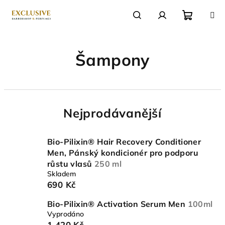
Přejít
na
obsah
Nákupn
Hledat
Přihlášení
Šampony
košík
Nejprodávanější
Bio-Pilixin® Hair Recovery Conditioner
Men, Pánský kondicionér pro podporu
růstu vlasů
250 ml
Skladem
690 Kč
Bio-Pilixin® Activation Serum Men
100ml
Vyprodáno
1 420 Kč