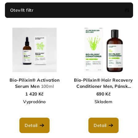
í
p
Otevřít filtr
r
V
o
ý
d
p
u
i
k
s
t
p
ů
r
Bio-Pilixin® Activation
Bio-Pilixin® Hair Recovery
o
Serum Men
100ml
Conditioner Men, Pánský
kondicionér pro podporu
1 420 Kč
690 Kč
d
růstu vlasů
250 ml
Vyprodáno
Skladem
u
k
t
Detail
Detail
ů