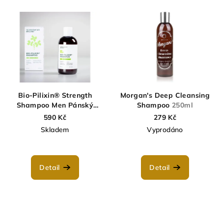
Bio-Pilixin® Strength
Morgan's Deep Cleansing
Shampoo Men Pánský
Shampoo
250ml
šampon pro podporu růstu
590 Kč
279 Kč
vlasů
250ml
Skladem
Vyprodáno
Detail
Detail