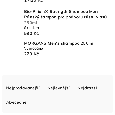
Bio-Pilixin® Strength Shampoo Men
Pánský šampon pro podporu růstu vlasů
250ml
Skladem
590 Kč
MORGANS Men's shampoo 250 ml
Vyprodáno
279 Kč
Ř
a
Nejprodávanější
Nejlevnější
Nejdražší
z
e
Abecedně
n