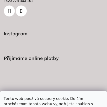
+420 774 400 101
í
í
p
r
v
k
y
Instagram
v
ý
p
i
s
Přijímáme online platby
u
Informace pro vás
Tento web používá soubory cookie. Dalším
procházením tohoto webu vyjadřujete souhlas s