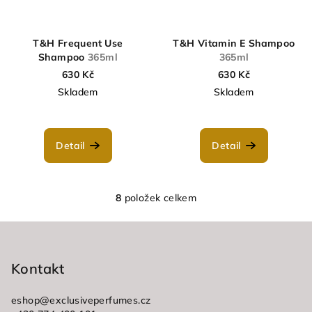
T&H Frequent Use
T&H Vitamin E Shampoo
Shampoo
365ml
365ml
630 Kč
630 Kč
Skladem
Skladem
Detail
Detail
8
položek celkem
O
v
Z
l
á
á
p
Kontakt
d
a
a
c
eshop
@
exclusiveperfumes.cz
t