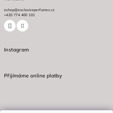
a
a
c
eshop
@
exclusiveperfumes.cz
t
+420 774 400 101
í
í
p
r
v
k
y
Instagram
v
ý
p
i
s
Přijímáme online platby
u