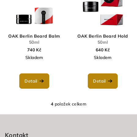
OAK Berlin Beard Balm
OAK Berlin Beard Hold
50ml
50ml
740 Kč
640 Kč
Skladem
Skladem
Detail
Detail
4
položek celkem
O
v
Z
l
á
á
p
Kontakt
d