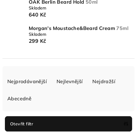
OAK Berlin Beard Hold
50ml
Skladem
640 Kč
Morgan's Moustache&Beard Cream
75ml
Skladem
299 Kč
Ř
a
Nejprodávanější
Nejlevnější
Nejdražší
z
e
Abecedně
n
í
p
Otevřít filtr
r