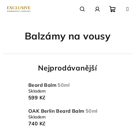
Přejít
na
obsah
Nákupn
Hledat
Přihlášení
Balzámy na vousy
košík
Nejprodávanější
Beard Balm
50ml
Skladem
599 Kč
OAK Berlin Beard Balm
50ml
Skladem
740 Kč