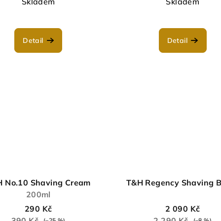
Skladem
Skladem
Detail
Detail
 No.10 Shaving Cream
T&H Regency Shaving 
200ml
290 Kč
2 090 Kč
390 Kč
2 290 Kč
(–25 %)
(–8 %)