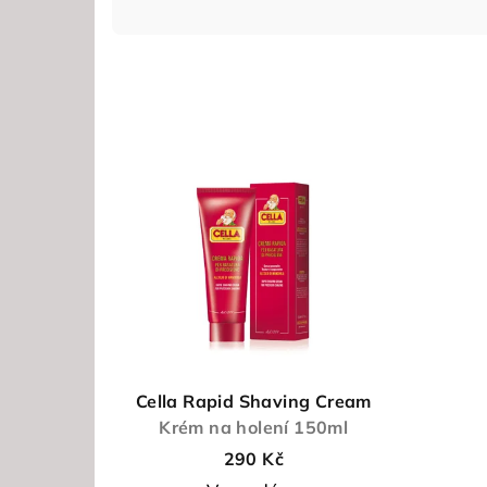
z
e
n
V
í
ý
p
p
r
i
o
s
d
p
u
r
Cella Rapid Shaving Cream
k
Krém na holení 150ml
o
t
290 Kč