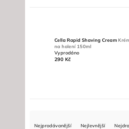
Cella Rapid Shaving Cream
Kré
na holení 150ml
Vyprodáno
290 Kč
Ř
Nejprodávanější
Nejlevnější
Nejdra
a