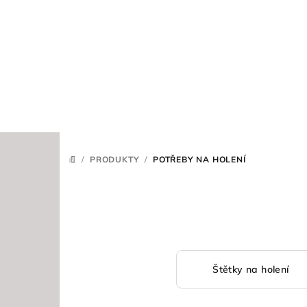
Přejít
na
obsah
/
PRODUKTY
/
POTŘEBY NA HOLENÍ
DOMŮ
Štětky na holení