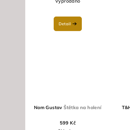
d
ů
Vyprodáno
u
k
Detail
t
ů
Nom Gustav
Štětka na holení
T&H
599 Kč