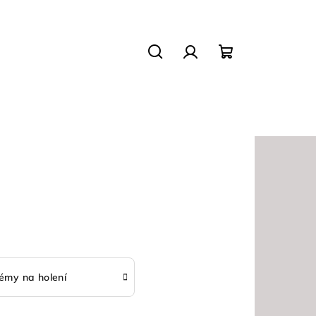
Hledat
Přihlášení
Nákupní
košík
émy na holení