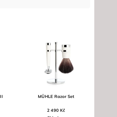
II
MÜHLE Razor Set
2 490 Kč