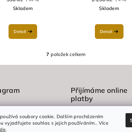
Skladem
Skladem
Detail
Detail
7
položek celkem
O
v
l
á
tagram
Přijímáme online
d
platby
a
c
í
používá soubory cookie. Dalším procházením
p
 vyjadřujete souhlas s jejich používáním.. Více
zde
.