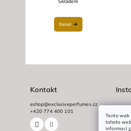
Skladem
Detail
Z
á
Kontakt
Ins
p
a
eshop
@
exclusiveperfumes.cz
t
+420 774 400 101
Tento web 
tohoto webu
í
informací