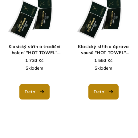
Klasický střih a tradiční
Klasický střih a úprava
holení "HOT TOWEL"
vousů "HOT TOWEL"
Praha
Praha
1 720 Kč
1 550 Kč
Skladem
Skladem
Detail
Detail