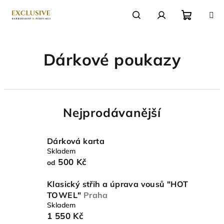
Přejít
na
obsah
Nákupn
Hledat
Přihlášení
Dárkové poukazy
košík
Nejprodávanější
Dárková karta
Skladem
500 Kč
od
Klasický střih a úprava vousů "HOT
TOWEL"
Praha
Skladem
1 550 Kč