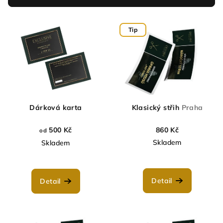
r
V
o
Tip
ý
d
p
u
i
k
s
t
p
ů
r
Dárková karta
Klasický střih
Praha
o
500 Kč
860 Kč
d
od
Skladem
Skladem
u
k
t
Detail
Detail
ů