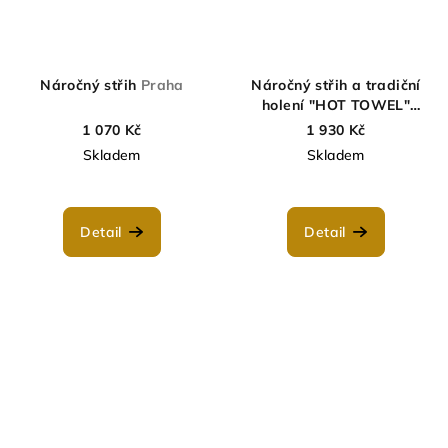
Náročný střih
Praha
Náročný střih a tradiční
holení "HOT TOWEL"
Praha
1 070 Kč
1 930 Kč
Skladem
Skladem
Detail
Detail