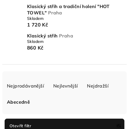
Klasický střih a tradiční holení "HOT
TOWEL"
Praha
Skladem
1 720 Kč
Klasický střih
Praha
Skladem
860 Kč
Ř
a
Nejprodávanější
Nejlevnější
Nejdražší
z
e
Abecedně
n
í
p
Otevřít filtr