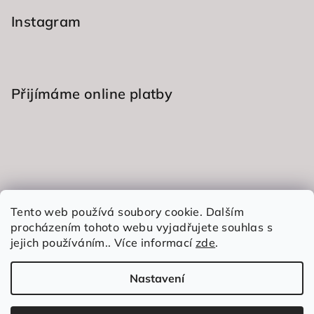
y
Instagram
v
ý
p
i
s
Přijímáme online platby
u
Informace pro vás
Tento web používá soubory cookie. Dalším
procházením tohoto webu vyjadřujete souhlas s
Obchodní podmínky
jejich používáním.. Více informací
zde
.
Podmínky ochrany osobních údajů
Nastavení
Copyright 2026
Exclusive Perfumes
. Všechna práva
vyhrazena.