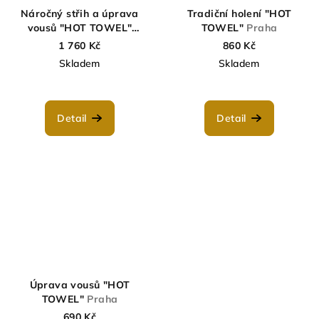
Náročný střih a úprava
Tradiční holení "HOT
vousů "HOT TOWEL"
TOWEL"
Praha
Praha
1 760 Kč
860 Kč
Skladem
Skladem
Detail
Detail
Úprava vousů "HOT
TOWEL"
Praha
690 Kč