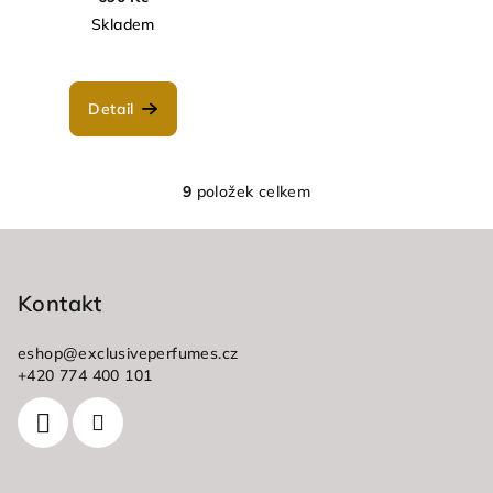
Skladem
Detail
9
položek celkem
O
v
Z
l
á
á
p
Kontakt
d
a
a
c
eshop
@
exclusiveperfumes.cz
t
+420 774 400 101
í
í
p
r
v
k