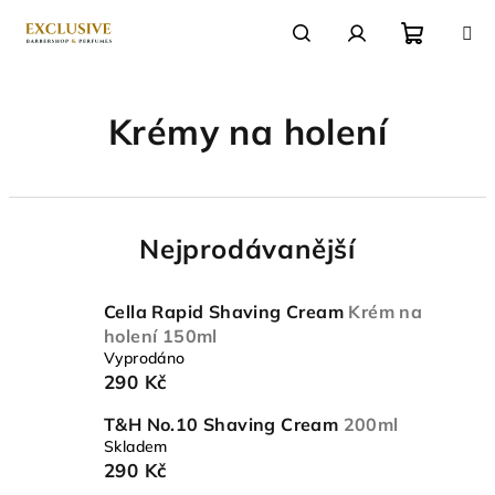
Přejít
na
obsah
Nákupn
Hledat
Přihlášení
Krémy na holení
košík
Nejprodávanější
Cella Rapid Shaving Cream
Krém na
holení 150ml
Vyprodáno
290 Kč
T&H No.10 Shaving Cream
200ml
Skladem
290 Kč