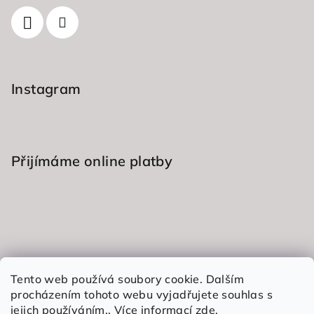
í
p
r
v
k
y
Instagram
v
ý
p
i
s
Přijímáme online platby
u
Informace pro vás
Tento web používá soubory cookie. Dalším
procházením tohoto webu vyjadřujete souhlas s
Obchodní podmínky
jejich používáním.. Více informací
zde
.