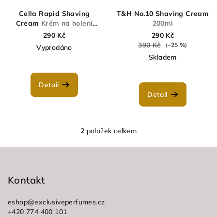
r
Cella Rapid Shaving
T&H No.10 Shaving Cream
o
Cream
Krém na holení
200ml
150ml
290 Kč
290 Kč
d
390 Kč
(–25 %)
Vyprodáno
u
Skladem
k
t
Detail
ů
Detail
2
položek celkem
O
v
Z
l
á
á
p
Kontakt
d
a
a
c
eshop
@
exclusiveperfumes.cz
t
+420 774 400 101
í