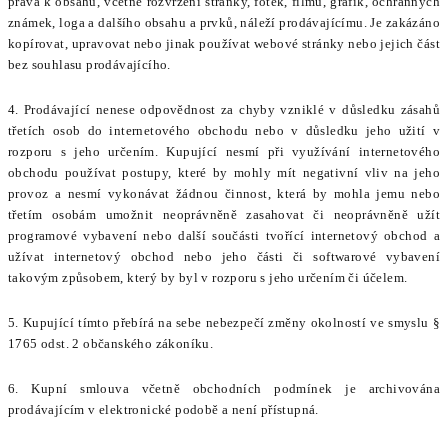
práva k obsahu, včetně rozvržení stránky, fotek, filmů, grafik, ochranných
známek, loga a dalšího obsahu a prvků, náleží prodávajícímu. Je zakázáno
kopírovat, upravovat nebo jinak používat webové stránky nebo jejich část
bez souhlasu prodávajícího.
4. Prodávající nenese odpovědnost za chyby vzniklé v důsledku zásahů
třetích osob do internetového obchodu nebo v důsledku jeho užití v
rozporu s jeho určením. Kupující nesmí při využívání internetového
obchodu používat postupy, které by mohly mít negativní vliv na jeho
provoz a nesmí vykonávat žádnou činnost, která by mohla jemu nebo
třetím osobám umožnit neoprávněně zasahovat či neoprávněně užít
programové vybavení nebo další součásti tvořící internetový obchod a
užívat internetový obchod nebo jeho části či softwarové vybavení
takovým způsobem, který by byl v rozporu s jeho určením či účelem.
5. Kupující tímto přebírá na sebe nebezpečí změny okolností ve smyslu §
1765 odst. 2 občanského zákoníku.
6. Kupní smlouva včetně obchodních podmínek je archivována
prodávajícím v elektronické podobě a není přístupná.