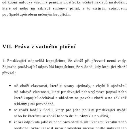
od kupní smlouvy všechny peněžní prostředky včetně nákladů na dodání,
které od něho na základě smlouvy přijal, a to stejným způsobem,
popřípadě způsobem určeným kupujícím.
VII. Práva z vadného plnění
1. Prodávající odpovídá kupujícímu, že zboží při převzetí nemá vady.
Zejména prodávající odpovídá kupujícímu, že v době, kdy kupující zboží
převzal:
má zboží vlastnosti, které si strany ujednaly, a chybí-li ujednání,
má takové vlastnosti, které prodávající nebo výrobce popsal nebo
které kupující očekával s ohledem na povahu zboží a na základě
reklamy jimi prováděné,
se zboží hodí k účelu, který pro jeho použití prodávající uvádí
nebo ke kterému se zboží tohoto druhu obvykle používá,
zboží odpovídá jakostí nebo provedením smluvenému vzorku nebo
předloze, byla-li jakost nebo provedení určeno podle smluveného