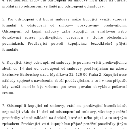
4. Pro dodržení lhůty pro odstoupení od smlouvy musí kupující odeslat
prohlášení o odstoupení ve lhůtě pro odstoupení od smlouvy.
5. Pro odstoupení od kupní smlouvy může kupující využít vzorový
formulář k odstoupení od smlouvy poskytovaný prodávajícím.
Odstoupení od kupní smlouvy zašle kupující na emailovou nebo
doručovací adresu prodávajícího uvedenou v těchto obchodních
podmínkách. Prodávající potvrdí kupujícímu bezodkladně přijetí
formuláře.
6. Kupující, který odstoupil od smlouvy, je povinen vrátit prodávajícímu
zboží do 14 dnů od odstoupení od smlouvy prodávajícímu na adresu
Exclusive Barbershop s.r.o., Myslíkova 32, 120 00 Praha 2. Kupující nese
náklady spojené s navrácením zboží prodávajícímu, a to i v tom případě,
kdy zboží nemůže být vráceno pro svou povahu obvyklou poštovní
cestou.
7. Odstoupí-li kupující od smlouvy, vrátí mu prodávající bezodkladně,
nejpozději však do 14 dnů od odstoupení od smlouvy, všechny peněžní
prostředky včetně nákladů na dodání, které od něho přijal, a to stejným
způsobem. Prodávající vrátí kupujícímu přijaté peněžní prostředky jiným