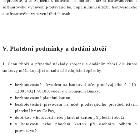
nepřetržitě, a to zejména s ohledem na nutnou údržbu hardwarového a
softwarového vybavení prodávajícího, popř. nutnou údržbu hardwarového
a softwarového vybavení třetích osob.
V. Platební podmínky a dodání zboží
1. Cenu zboží a případné náklady spojené s dodáním zboží dle kupní
smlouvy může kupující uhradit následujícími způsoby:
bezhotovostně převodem na bankovní účet prodávajícího
č. 115-
1200540217/0100, vedený u Komerční Banky,
bezhotovostně platební kartou,
bezhotovostně převodem na účet prodávajícího prostřednictvím
platební brány GoPay,
dobírkou v hotovosti nebo platební kartou při předání zboží,
v hotovosti nebo platební kartou při osobním odběru v
provozovně.