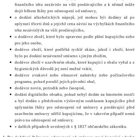
finančního trhu nezávisle na vůli prodávajícího a k němuž může
dojít během lhůty pro odstoupení od smlouvy,
o dodání alkoholických nápojů, jež mohou být dodány až po
uplynutí třiceti dnů a jejichž cena závisí na výchylkách finančního
trhu nezávislých na vůli prodávajícího,
o dodávce zboží, které bylo upraveno podle přání kupujícího nebo
pro jeho osobu,
dodávce zboží, které podléhá rychlé zkáze, jakož i zboží, které
bylo po dodání nenávratně smíseno s jiným zbožím,
dodávce zboží v uzavřeném obalu, které kupující z obalu vyňal a z
hygienických důvodů jej není možné vrátit,
dodávce zvukové nebo obrazové nahrávky nebo počítačového
programu, pokud porušil jejich původní obal,
dodávce novin, periodik nebo časopisů,
dodání digitálního obsahu, pokud nebyl dodán na hmotném nosiči
a byl dodán s předchozím výslovným souhlasem kupujícího před
uplynutím lhůty pro odstoupení od smlouvy a prodávající před
uzavřením smlouvy sdělil kupujícímu, že v takovém případě nemá
právo na odstoupení od smlouvy,
v dalších případech uvedených v § 1837 občanského zákoníku.