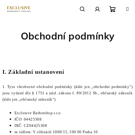
Přejít
na
obsah
Nákupn
Hledat
Přihlášení
Obchodní podmínky
košík
I. Základní ustanovení
1. Tyto všeobecné obchodní podmínky (dále jen „obchodní podmínky“)
jsou vydané dle § 1751 a násl. zákona č. 89/2012 Sb., občanský zákoník
(dále jen „občanský zákoník“)
Exclusive Barbershop s.r.o.
IČO: 04425308
DIČ: CZ04425308
se sídlem: V olšinách 1069/15, 100 00 Praha 10