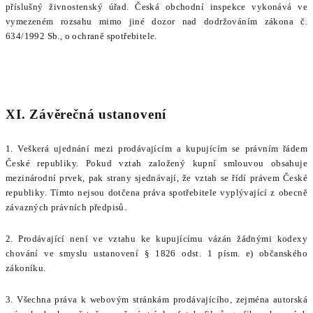
příslušný živnostenský úřad. Česká obchodní inspekce vykonává ve
vymezeném rozsahu mimo jiné dozor nad dodržováním zákona č.
634/1992 Sb., o ochraně spotřebitele.
XI. Závěrečná ustanovení
1. Veškerá ujednání mezi prodávajícím a kupujícím se právním řádem
České republiky. Pokud vztah založený kupní smlouvou obsahuje
mezinárodní prvek, pak strany sjednávají, že vztah se řídí právem České
republiky. Tímto nejsou dotčena práva spotřebitele vyplývající z obecně
závazných právních předpisů.
2. Prodávající není ve vztahu ke kupujícímu vázán žádnými kodexy
chování ve smyslu ustanovení § 1826 odst. 1 písm. e) občanského
zákoníku.
3. Všechna práva k webovým stránkám prodávajícího, zejména autorská