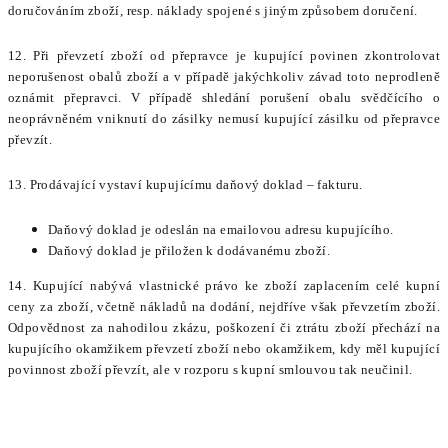
doručováním zboží, resp. náklady spojené s jiným způsobem doručení.
12. Při převzetí zboží od přepravce je kupující povinen zkontrolovat
neporušenost obalů zboží a v případě jakýchkoliv závad toto neprodleně
oznámit přepravci. V případě shledání porušení obalu svědčícího o
neoprávněném vniknutí do zásilky nemusí kupující zásilku od přepravce
převzít.
13. Prodávající vystaví kupujícímu daňový doklad – fakturu.
Daňový doklad je odeslán na emailovou adresu kupujícího.
Daňový doklad je přiložen k dodávanému zboží.
14. Kupující nabývá vlastnické právo ke zboží zaplacením celé kupní
ceny za zboží, včetně nákladů na dodání, nejdříve však převzetím zboží.
Odpovědnost za nahodilou zkázu, poškození či ztrátu zboží přechází na
kupujícího okamžikem převzetí zboží nebo okamžikem, kdy měl kupující
povinnost zboží převzít, ale v rozporu s kupní smlouvou tak neučinil.