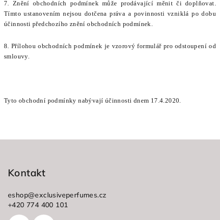
7. Znění obchodních podmínek může prodávající měnit či doplňovat.
Tímto ustanovením nejsou dotčena práva a povinnosti vzniklá po dobu
účinnosti předchozího znění obchodních podmínek.
8. Přílohou obchodních podmínek je vzorový formulář pro odstoupení od
smlouvy.
Tyto obchodní podmínky nabývají účinnosti dnem 17.4.2020.
Z
á
p
Kontakt
a
eshop
@
exclusiveperfumes.cz
t
+420 774 400 101
í