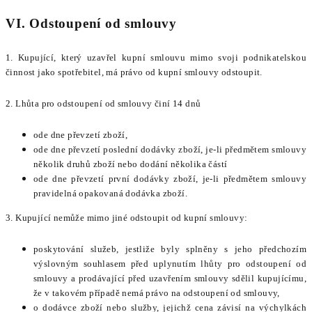
VI. Odstoupení od smlouvy
1. Kupující, který uzavřel kupní smlouvu mimo svoji podnikatelskou
činnost jako spotřebitel, má právo od kupní smlouvy odstoupit.
2. Lhůta pro odstoupení od smlouvy činí 14 dnů
ode dne převzetí zboží,
ode dne převzetí poslední dodávky zboží, je-li předmětem smlouvy
několik druhů zboží nebo dodání několika částí
ode dne převzetí první dodávky zboží, je-li předmětem smlouvy
pravidelná opakovaná dodávka zboží.
3. Kupující nemůže mimo jiné odstoupit od kupní smlouvy:
poskytování služeb, jestliže byly splněny s jeho předchozím
výslovným souhlasem před uplynutím lhůty pro odstoupení od
smlouvy a prodávající před uzavřením smlouvy sdělil kupujícímu,
že v takovém případě nemá právo na odstoupení od smlouvy,
o dodávce zboží nebo služby, jejichž cena závisí na výchylkách