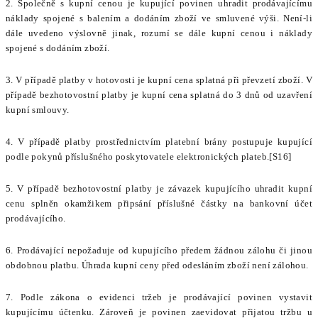
2. Společně s kupní cenou je kupující povinen uhradit prodávajícímu
náklady spojené s balením a dodáním zboží ve smluvené výši. Není-li
dále uvedeno výslovně jinak, rozumí se dále kupní cenou i náklady
spojené s dodáním zboží.
3. V případě platby v hotovosti je kupní cena splatná při převzetí zboží. V
případě bezhotovostní platby je kupní cena splatná do 3 dnů od uzavření
kupní smlouvy.
4. V případě platby prostřednictvím platební brány postupuje kupující
podle pokynů příslušného poskytovatele elektronických plateb.[S16]
5. V případě bezhotovostní platby je závazek kupujícího uhradit kupní
cenu splněn okamžikem připsání příslušné částky na bankovní účet
prodávajícího.
6. Prodávající nepožaduje od kupujícího předem žádnou zálohu či jinou
obdobnou platbu. Úhrada kupní ceny před odesláním zboží není zálohou.
7. Podle zákona o evidenci tržeb je prodávající povinen vystavit
kupujícímu účtenku. Zároveň je povinen zaevidovat přijatou tržbu u