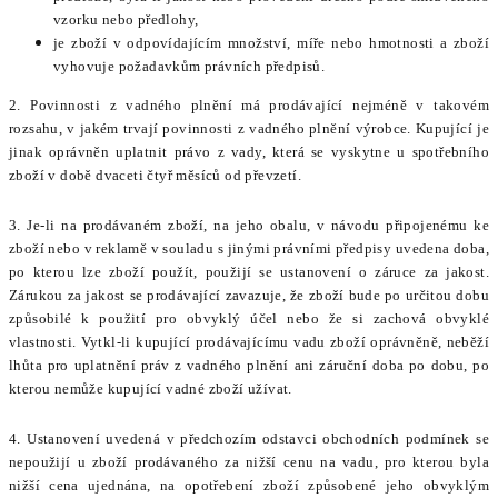
vzorku nebo předlohy,
je zboží v odpovídajícím množství, míře nebo hmotnosti a
zboží
vyhovuje požadavkům právních předpisů.
2. Povinnosti z vadného plnění má prodávající nejméně v takovém
rozsahu, v jakém trvají povinnosti z vadného plnění výrobce. Kupující je
jinak oprávněn uplatnit právo z vady, která se vyskytne u spotřebního
zboží v době dvaceti čtyř měsíců od převzetí.
3. Je-li na prodávaném zboží, na jeho obalu, v návodu připojenému ke
zboží nebo v reklamě v souladu s jinými právními předpisy uvedena doba,
po kterou lze zboží použít, použijí se ustanovení o záruce za jakost.
Zárukou za jakost se prodávající zavazuje, že zboží bude po určitou dobu
způsobilé k použití pro obvyklý účel nebo že si zachová obvyklé
vlastnosti. Vytkl-li kupující prodávajícímu vadu zboží oprávněně, neběží
lhůta pro uplatnění práv z vadného plnění ani záruční doba po dobu, po
kterou nemůže kupující vadné zboží užívat.
4. Ustanovení uvedená v předchozím odstavci obchodních podmínek se
nepoužijí u zboží prodávaného za nižší cenu na vadu, pro kterou byla
nižší cena ujednána, na opotřebení zboží způsobené jeho obvyklým