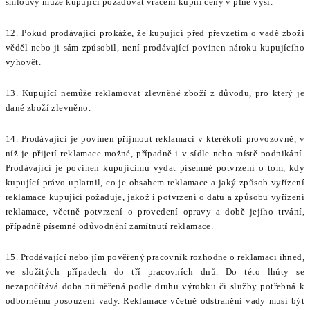
smlouvy může kupující požadovat vrácení kupní ceny v plné výši.
12. Pokud prodávající prokáže, že kupující před převzetím o vadě zboží
věděl nebo ji sám způsobil, není prodávající povinen nároku kupujícího
vyhovět.
13. Kupující nemůže reklamovat zlevněné zboží z důvodu, pro který je
dané zboží zlevněno.
14. Prodávající je povinen přijmout reklamaci v kterékoli provozovně, v
níž je přijetí reklamace možné, případně i v sídle nebo místě podnikání.
Prodávající je povinen kupujícímu vydat písemné potvrzení o tom, kdy
kupující právo uplatnil, co je obsahem reklamace a jaký způsob vyřízení
reklamace kupující požaduje, jakož i potvrzení o datu a způsobu vyřízení
reklamace, včetně potvrzení o provedení opravy a době jejího trvání,
případně písemné odůvodnění zamítnutí reklamace.
15. Prodávající nebo jím pověřený pracovník rozhodne o reklamaci ihned,
ve složitých případech do tří pracovních dnů. Do této lhůty se
nezapočítává doba přiměřená podle druhu výrobku či služby potřebná k
odbornému posouzení vady. Reklamace včetně odstranění vady musí být