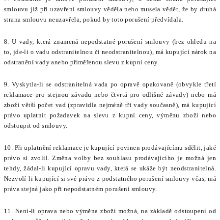
smlouvu již při uzavření smlouvy věděla nebo musela vědět, že by druhá
strana smlouvu neuzavřela, pokud by toto porušení předvídala.
8. U vady, která znamená nepodstatné porušení smlouvy (bez ohledu na
to, jde-li o vadu odstranitelnou či neodstranitelnou), má kupující nárok na
odstranění vady anebo přiměřenou slevu z kupní ceny.
9. Vyskytla-li se odstranitelná vada po opravě opakovaně (obvykle třetí
reklamace pro stejnou závadu nebo čtvrtá pro odlišné závady) nebo má
zboží větší počet vad (zpravidla nejméně tři vady současně), má kupující
právo uplatnit požadavek na slevu z kupní ceny, výměnu zboží nebo
odstoupit od smlouvy.
10. Při uplatnění reklamace je kupující povinen prodávajícímu sdělit, jaké
právo si zvolil. Změna volby bez souhlasu prodávajícího je možná jen
tehdy, žádal-li kupující opravu vady, která se ukáže být neodstranitelná.
Nezvolí-li kupující si své právo z podstatného porušení smlouvy včas, má
práva stejná jako při nepodstatném porušení smlouvy.
11. Není-li oprava nebo výměna zboží možná, na základě odstoupení od