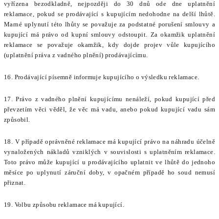
vyřízena bezodkladně, nejpozději do 30 dnů ode dne uplatnění
reklamace, pokud se prodávající s kupujícím nedohodne na delší lhůtě.
Marné uplynutí této lhůty se považuje za podstatné porušení smlouvy a
kupující má právo od kupní smlouvy odstoupit. Za okamžik uplatnění
reklamace se považuje okamžik, kdy dojde projev vůle kupujícího
(uplatnění práva z vadného plnění) prodávajícímu.
16. Prodávající písemně informuje kupujícího o výsledku reklamace.
17. Právo z vadného plnění kupujícímu nenáleží, pokud kupující před
převzetím věci věděl, že věc má vadu, anebo pokud kupující vadu sám
způsobil.
18. V případě oprávněné reklamace má kupující právo na náhradu účelně
vynaložených nákladů vzniklých v souvislosti s uplatněním reklamace.
Toto právo může kupující u prodávajícího uplatnit ve lhůtě do jednoho
měsíce po uplynutí záruční doby, v opačném případě ho soud nemusí
přiznat.
19. Volbu způsobu reklamace má kupující.