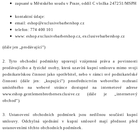
zapsané u Městského soudu v Praze, oddíl C vložka 247251/MSPH
kontaktní údaje:
email:
eshop@exclusivebarbershop.cz
telefon: 774 400 101
www: eshop.exclusivebarbershop.cz, exclusivebarbershop.cz
(dále jen „prodávající“)
2. Tyto obchodní podmínky upravují vzájemná práva a povinnosti
prodávajícího a fyzické osoby, která uzavírá kupní smlouvu mimo svoji
podnikatelskou činnost jako spotřebitel, nebo v rámci své podnikatelské
činnosti (dále jen: „kupující“) prostřednictvím webového rozhraní
umístěného na webové stránce dostupné na internetové
adrese
www.eshop.gentlemenbrothersexclusive.cz (d
ále je „internetový
obchod“).
3. Ustanovení obchodních podmínek jsou nedílnou součástí kupní
smlouvy. Odchylná ujednání v kupní smlouvě mají přednost před
ustanoveními těchto obchodních podmínek.