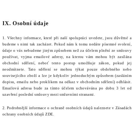
IX. Osobní údaje
1. Všechny informace, které při naší spolupráci uvedete, jsou důvěrné a
budeme s nimi tak zacházet. Pokud nám k tomu nedáte písemné svolení,
údaje o vás nebudeme jiným způsobem než za účelem plnění ze smlouvy
používat, vyjma emailové adresy, na kterou vám mohou být zasílána
obchodní sdělení, neboť tento postup umožňuje zákon, pokud jej
neodmítnete. Tato sdělení se mohou týkat pouze obdobného nebo
souvisejícího zboží a lze je kdykoliv jednoduchým způsobem (zasláním
dopisu, emailu nebo proklikem na odkaz v obchodním sdělení) odhlásit.
Emailová adresa bude za tímto účelem uchovávána po dobu 3 let od
uzavření poslední smlouvy mezi smluvními stranami.
2. Podrobnější informace o ochraně osobních údajů naleznete v Zásadách
ochrany osobních údajů
ZDE.