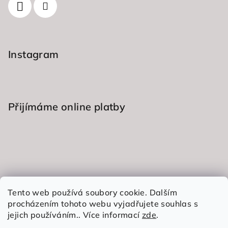
Instagram
Přijímáme online platby
Informace pro vás
Tento web používá soubory cookie. Dalším
procházením tohoto webu vyjadřujete souhlas s
Obchodní podmínky
jejich používáním.. Více informací
zde
.
Podmínky ochrany osobních údajů