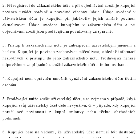
2. Při registraci do zákaznického účtu a při objednávání zboží je kupující
povinen uvádět správně a pravdivě všechny údaje. Údaje uvedené v
uživatelském účtu je kupující při jakékoliv jejich změně povinen
aktualizovat. Údaje uvedené kupujícím v zákaznickém účtu a při
objednávání zboží jsou prodávajícím považovány za správné.
3. Přístup k zákaznickému účtu je zabezpečen uživatelským jménem a
heslem. Kupující je povinen zachovávat mlčenlivost, ohledně informací
nezbytných k přístupu do jeho zákaznického účtu. Prodávající nenese
odpovědnost za případné zneužití zákaznického účtu třetími osobami.
4. Kupující není oprávněn umožnit využívání zákaznického účtu třetím
osobám.
5. Prodávající může zrušit uživatelský účet, a to zejména v případě, když
kupující svůj uživatelský účet déle nevyužívá, či v případě, kdy kupující
poruší své povinnosti z kupní smlouvy nebo těchto obchodních
podmínek.
6. Kupující bere na vědomí, že uživatelský účet nemusí být dostupný