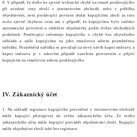
8. V případě, že došlo ke zjevné technické chybě na straně prodávajícího
při uvedení ceny zboží v internetovém obchodě, nebo v průběhu
objednávání, není prodávající povinen dodat kupujícímu zboží za tuto
zcela zjevně chybnou cenu ani v případě, že kupujícímu bylo zasláno
automatické potvrzení o obdržení objednávky podle těchto obchodních
podmínek. Prodávající informuje kupujícího o chybě bez zbytečného
odkladu a zašle kupujícímu na jeho emailovou adresu pozměněnou
nabídku. Pozměněná nabídka se považuje za nový návrh kupní smlouvy a
kupní smlouva je v takovém případě uzavřena potvrzením o přijetí
kupujícím na emailovou adresu prodávajícího.
IV. Zákaznický účet
1. Na základě registrace kupujícího provedené v internetovém obchodě
může kupující přistupovat do svého zákaznického účtu. Ze svého
zákaznického účtu může kupující provádět objednávání zboží. Kupující
může objednávat zboží také bez registrace.