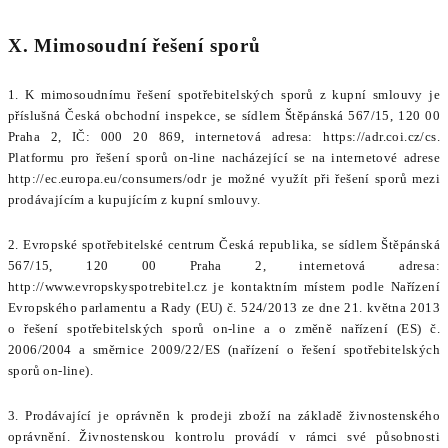
X. Mimosoudní řešení sporů
1. K mimosoudnímu řešení spotřebitelských sporů z kupní smlouvy je
příslušná Česká obchodní inspekce, se sídlem Štěpánská 567/15, 120 00
Praha 2, IČ: 000 20 869, internetová adresa: https://adr.coi.cz/cs.
Platformu pro řešení sporů on-line nacházející se na internetové adrese
http://ec.europa.eu/consumers/odr je možné využít při řešení sporů mezi
prodávajícím a kupujícím z kupní smlouvy.
2. Evropské spotřebitelské centrum Česká republika, se sídlem Štěpánská
567/15, 120 00 Praha 2, internetová adresa:
http://www.evropskyspotrebitel.cz je kontaktním místem podle Nařízení
Evropského parlamentu a Rady (EU) č. 524/2013 ze dne 21. května 2013
o řešení spotřebitelských sporů on-line a o změně nařízení (ES) č.
2006/2004 a směrnice 2009/22/ES (nařízení o řešení spotřebitelských
sporů on-line).
3. Prodávající je oprávněn k prodeji zboží na základě živnostenského
oprávnění. Živnostenskou kontrolu provádí v rámci své působnosti