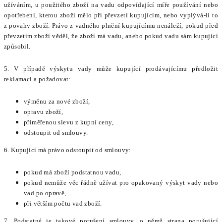
užíváním, u použitého zboží na vadu odpovídající míře používání nebo
opotřebení, kterou zboží mělo při převzetí kupujícím, nebo vyplývá-li to
z povahy zboží. Právo z vadného plnění kupujícímu nenáleží, pokud před
převzetím zboží věděl, že zboží má vadu, anebo pokud vadu sám kupující
způsobil.
5. V případě výskytu vady může kupující prodávajícímu předložit
reklamaci a požadovat:
výměnu za nové zboží,
opravu zboží,
přiměřenou slevu z kupní ceny,
odstoupit od smlouvy.
6. Kupující má právo odstoupit od smlouvy:
pokud má zboží podstatnou vadu,
pokud nemůže věc řádně užívat pro opakovaný výskyt vady nebo
vad po opravě,
při větším počtu vad zboží.
7. Podstatné je takové porušení smlouvy, o němž strana porušující