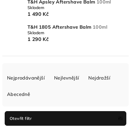
T&H Apsley Aftershave Balm
100ml
Skladem
1 490 Kč
T&H 1805 Aftershave Balm
100ml
Skladem
1 290 Kč
Ř
a
Nejprodávanější
Nejlevnější
Nejdražší
z
e
Abecedně
n
í
p
Otevřít filtr
r