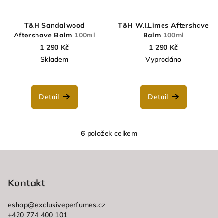
T&H Sandalwood
T&H W.I.Limes Aftershave
Aftershave Balm
100ml
Balm
100ml
1 290 Kč
1 290 Kč
Skladem
Vyprodáno
Detail
Detail
6
položek celkem
O
v
Z
l
á
á
p
Kontakt
d
a
a
c
eshop
@
exclusiveperfumes.cz
t
+420 774 400 101
í