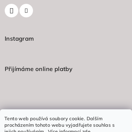
í
p
r
v
k
y
Instagram
v
ý
p
i
s
Přijímáme online platby
u
Informace pro vás
Tento web používá soubory cookie. Dalším
procházením tohoto webu vyjadřujete souhlas s
Obchodní podmínky
jejich používáním.. Více informací
zde
.