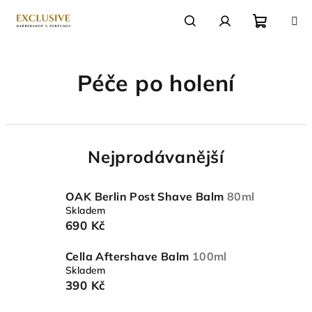
Přejít
na
obsah
Nákupn
Hledat
Přihlášení
Péče po holení
košík
Nejprodávanější
OAK Berlin Post Shave Balm
80ml
Skladem
690 Kč
Cella Aftershave Balm
100ml
Skladem
390 Kč