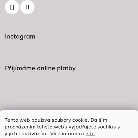
í
Instagram
Přijímáme online platby
Informace pro vás
Tento web používá soubory cookie. Dalším
procházením tohoto webu vyjadřujete souhlas s
Obchodní podmínky
jejich používáním.. Více informací
zde
.