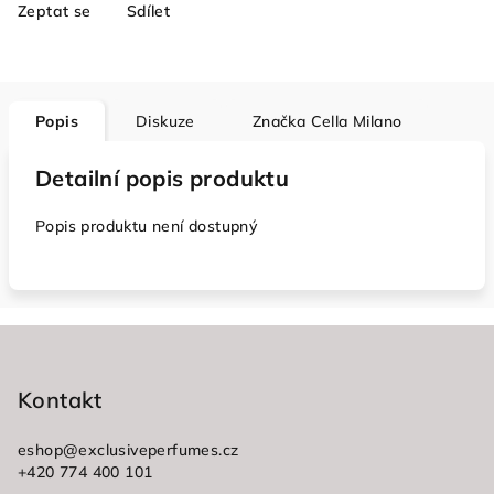
Zeptat se
Sdílet
Popis
Diskuze
Značka
Cella Milano
Detailní popis produktu
Popis produktu není dostupný
Z
á
p
Kontakt
a
eshop
@
exclusiveperfumes.cz
t
+420 774 400 101