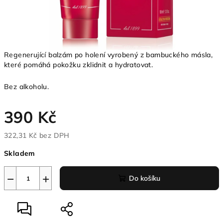
Regenerující balzám po holení vyrobený z bambuckého másla,
které pomáhá pokožku zklidnit a hydratovat.
Bez alkoholu.
390 Kč
322,31 Kč bez DPH
Měrná
Skladem
cena:
−
+
Do košíku