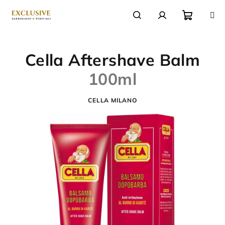
Přejít
na
obsah
Nákupn
Hledat
Přihlášení
Cella Aftershave Balm
košík
100ml
CELLA MILANO