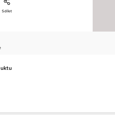
Sdílet
e
duktu