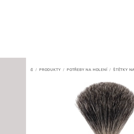
Přejít
na
obsah
/
PRODUKTY
/
POTŘEBY NA HOLENÍ
/
ŠTĚTKY N
DOMŮ