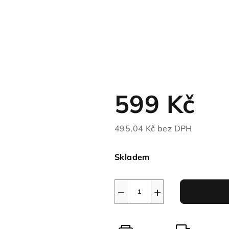
599 Kč
495,04 Kč bez DPH
Měrná
cena:
Skladem
−
+