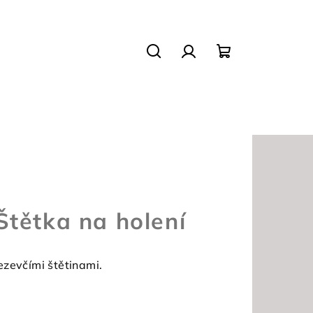
Hledat
Přihlášení
Nákupní
košík
Štětka na holení
ezevčími štětinami.