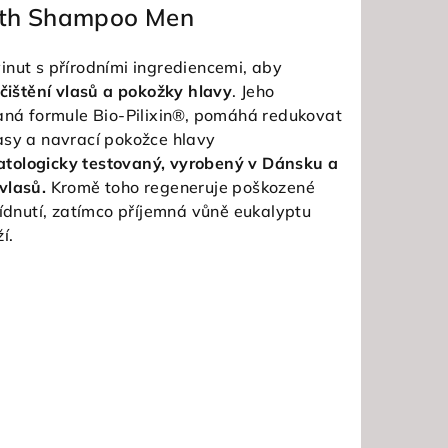
ngth Shampoo Men
inut s přírodními ingrediencemi, aby
 čištění vlasů a pokožky hlavy
. Jeho
vaná formule Bio-Pilixin®, pomáhá redukovat
asy a navrací pokožce hlavy
tologicky testovaný, vyrobený v Dánsku a
vlasů.
Kromě toho regeneruje poškozené
řídnutí, zatímco příjemná vůně eukalyptu
í.