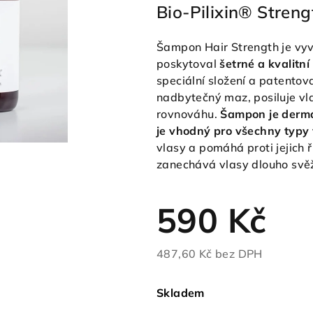
Bio-Pilixin® Stre
Šampon Hair Strength je vyv
poskytoval
šetrné a kvalitní
speciální složení a patento
nadbytečný maz, posiluje vl
rovnováhu.
Šampon je derma
je vhodný pro všechny typy 
vlasy a pomáhá proti jejich 
zanechává vlasy dlouho svěž
590 Kč
487,60 Kč bez DPH
Měrná
cena:
Skladem