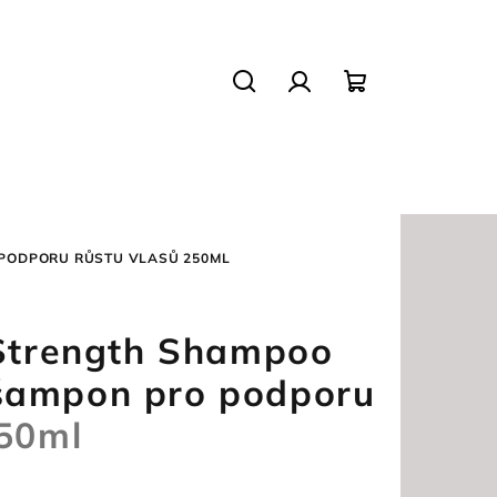
Hledat
Přihlášení
Nákupní
košík
O PODPORU RŮSTU VLASŮ
250ML
 Strength Shampoo
šampon pro podporu
50ml