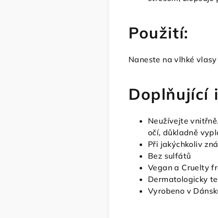
Použití:
Naneste na vlhké vlasy
Doplňující
Neužívejte vnitřn
očí, důkladně vyp
Při jakýchkoliv z
Bez sulfátů
Vegan
a Cruelty f
Dermatologicky t
Vyrobeno v Dánsk