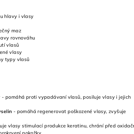
u hlavy i vlasy
tečný maz
lavy rovnováhu
tí vlasů
ené vlasy
y typy vlasů
y
- pomáhá proti vypadávaní vlasů, posiluje vlasy i jejich
selin
- pomáhá regenerovat poškozené vlasy, zvyšuje
luje vlasy stimulací produkce keratinu, chrání před oxida
 prokrvení pokožky