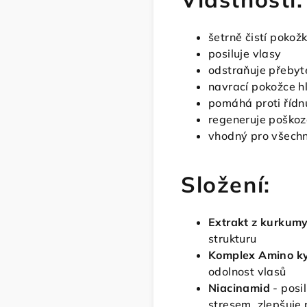
šetrně čistí pokožk
posiluje vlasy
odstraňuje přeby
navrací pokožce h
pomáhá proti řídnu
regeneruje poškoz
vhodný pro všechn
Složení:
Extrakt z kurkum
strukturu
Komplex Amino ky
odolnost vlasů
Niacinamid
- posi
stresem, zlepšuje