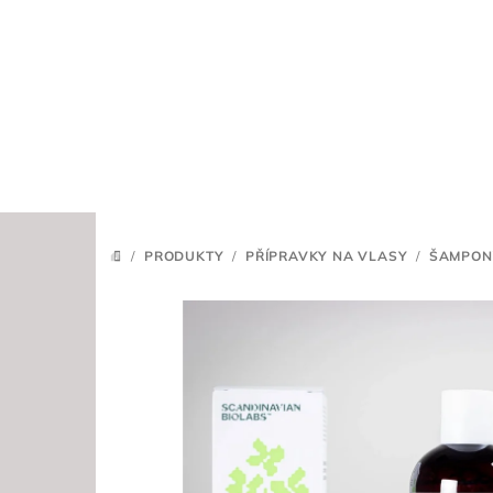
Přejít
na
obsah
/
PRODUKTY
/
PŘÍPRAVKY NA VLASY
/
ŠAMPON
DOMŮ