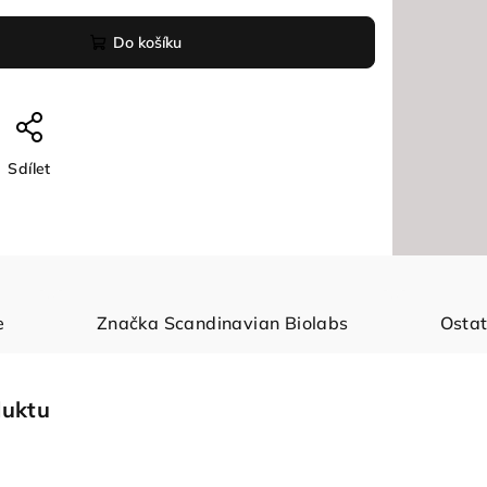
Do košíku
Sdílet
e
Značka
Scandinavian Biolabs
Ostat
duktu