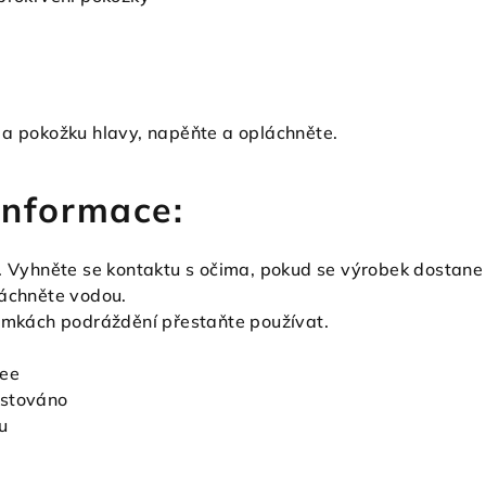
 a pokožku hlavy, napěňte a opláchněte.
 informace:
ě. Vyhněte se kontaktu s očima, pokud se výrobek dostane
láchněte vodou.
námkách podráždění přestaňte používat.
ree
estováno
u