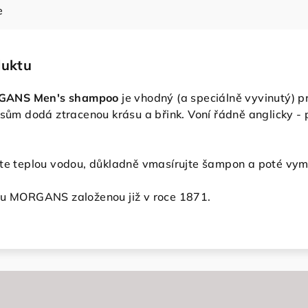
e
duktu
GANS Men's shampoo
je vhodný (a speciálně vyvinutý) p
lasům dodá ztracenou krásu a břink.
Voní řádně anglicky -
te teplou vodou, důkladně vmasírujte šampon a poté vymy
ou MORGANS založenou již v roce 1871.