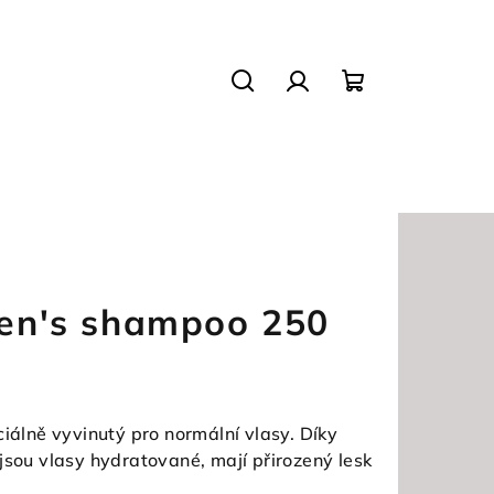
Hledat
Přihlášení
Nákupní
košík
n's shampoo 250
ně vyvinutý pro normální vlasy. Díky
jsou vlasy hydratované, mají přirozený lesk