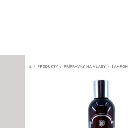
Přejít
na
obsah
/
PRODUKTY
/
PŘÍPRAVKY NA VLASY
/
ŠAMPON
DOMŮ