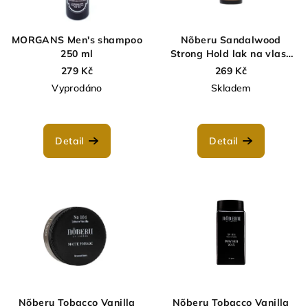
p
ů
r
MORGANS Men's shampoo
Nõberu Sandalwood
o
250 ml
Strong Hold lak na vlasy
100 ml
279 Kč
269 Kč
d
Vyprodáno
Skladem
u
k
t
Detail
Detail
ů
Nõberu Tobacco Vanilla
Nõberu Tobacco Vanilla