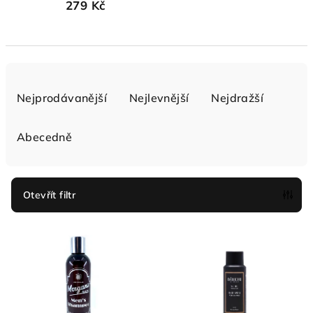
279 Kč
Ř
a
Nejprodávanější
Nejlevnější
Nejdražší
z
e
Abecedně
n
í
p
Otevřít filtr
r
V
o
ý
d
p
u
i
k
s
t