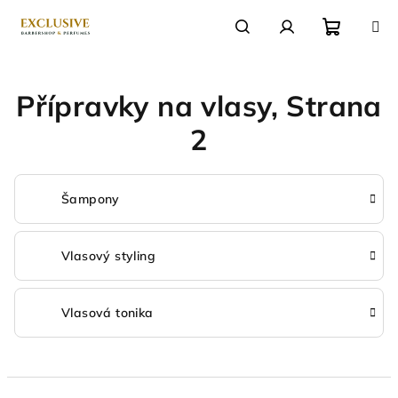
Přejít
na
obsah
Nákupn
Hledat
Přihlášení
Přípravky na vlasy
, Strana
košík
2
Šampony
Vlasový styling
Vlasová tonika