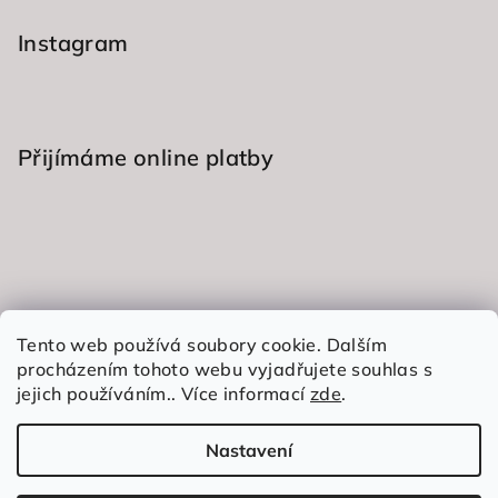
ý
Instagram
p
i
s
u
Přijímáme online platby
Informace pro vás
Tento web používá soubory cookie. Dalším
procházením tohoto webu vyjadřujete souhlas s
Obchodní podmínky
jejich používáním.. Více informací
zde
.
Podmínky ochrany osobních údajů
Nastavení
Copyright 2026
Exclusive Perfumes
. Všechna práva