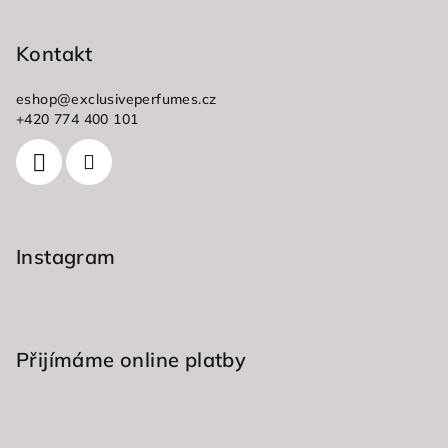
á
p
Kontakt
a
eshop
@
exclusiveperfumes.cz
t
+420 774 400 101
í
Instagram
Přijímáme online platby