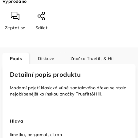
Vyprodáno
cena:
Zeptat se
Sdílet
Popis
Diskuze
Značka
Truefitt & Hill
Detailní popis produktu
Moderní pojetí klasické vůně santalového dřeva se stalo
nejoblíbenější kolínskou značky Truefitt&Hill.
Hlava
limetka, bergamot, citron