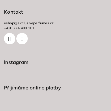
á
p
Kontakt
a
eshop
@
exclusiveperfumes.cz
t
+420 774 400 101
í
Instagram
Přijímáme online platby