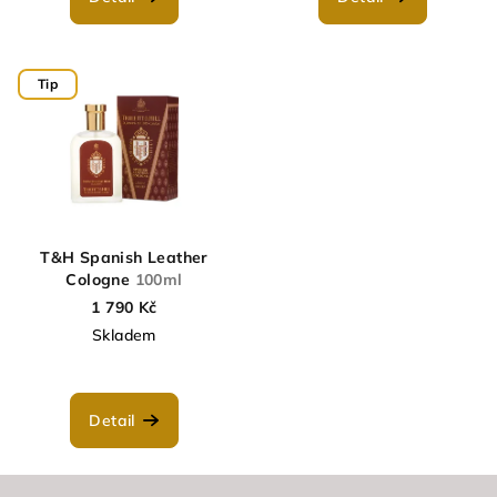
Tip
T&H Spanish Leather
Cologne
100ml
1 790 Kč
Skladem
Detail
Z