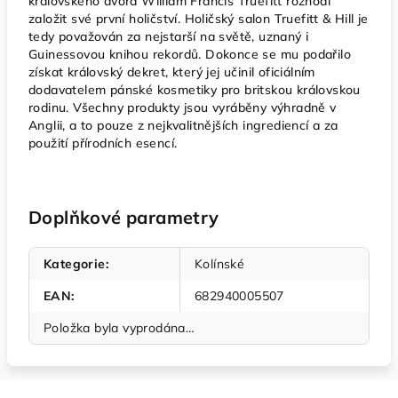
královského dvora William Francis Truefitt rozhodl
založit své první holičství. Holičský salon Truefitt & Hill je
tedy považován za nejstarší na světě, uznaný i
Guinessovou knihou rekordů. Dokonce se mu podařilo
získat královský dekret, který jej učinil oficiálním
dodavatelem pánské kosmetiky pro britskou královskou
rodinu. Všechny produkty jsou vyráběny výhradně v
Anglii, a to pouze z nejkvalitnějších ingrediencí a za
použití přírodních esencí.
Doplňkové parametry
Kategorie
:
Kolínské
EAN
:
682940005507
Položka byla vyprodána…