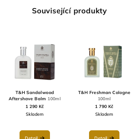
Související produkty
T&H Sandalwood
T&H Freshman Cologne
Aftershave Balm
100ml
100ml
1 290 Kč
1 790 Kč
Skladem
Skladem
Detail
Detail