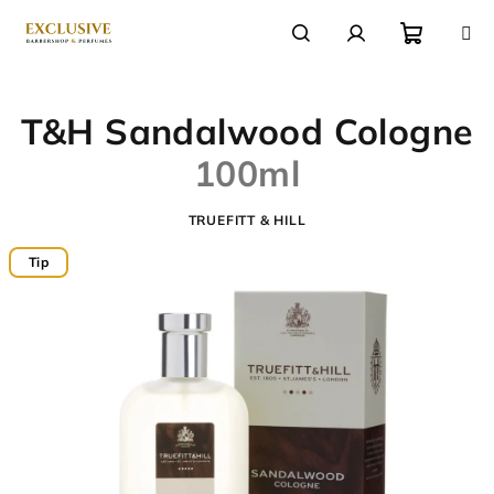
Přejít
na
obsah
Nákupn
Hledat
Přihlášení
T&H Sandalwood Cologne
košík
100ml
TRUEFITT & HILL
Tip