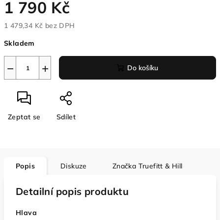
1 790 Kč
1 479,34 Kč bez DPH
Měrná
Skladem
cena:
−
+
Do košíku
Zeptat se
Sdílet
Popis
Diskuze
Značka
Truefitt & Hill
Detailní popis produktu
Hlava