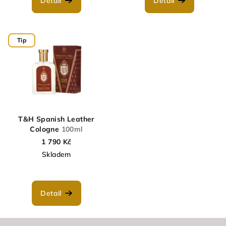
Detail
Detail
Tip
T&H Spanish Leather
Cologne
100ml
1 790 Kč
Skladem
Detail
Z