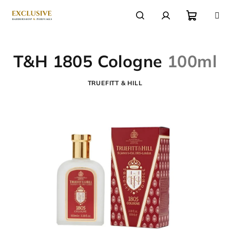
Přejít
na
obsah
Nákupn
Hledat
Přihlášení
T&H 1805 Cologne
100ml
košík
TRUEFITT & HILL