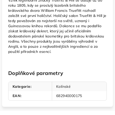
Vznik legendární značky Truefitt & Hill se datuje až do
roku 1805, kdy se proslulý lazebník britského
královského dvora William Francis Truefitt rozhodl
založit své první holičství. Holičský salon Truefitt & Hill je
tedy považován za nejstarší na světě, uznaný i
Guinessovou knihou rekordů. Dokonce se mu podařilo
získat královský dekret, který jej učinil oficiálním
dodavatelem pánské kosmetiky pro britskou královskou
rodinu. Všechny produkty jsou vyráběny výhradně v
Anglii, a to pouze z nejkvalitnějších ingrediencí a za
použití přírodních esencí.
Doplňkové parametry
Kategorie
:
Kolínské
EAN
:
682940000175