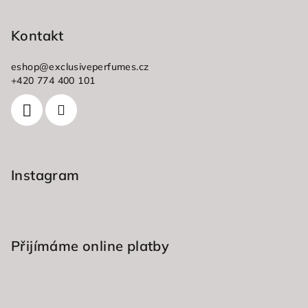
á
p
Kontakt
a
eshop
@
exclusiveperfumes.cz
t
+420 774 400 101
í
Instagram
Přijímáme online platby