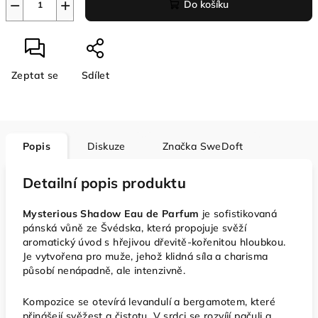
−
+
Do košíku
Zeptat se
Sdílet
Popis
Diskuze
Značka
SweDoft
Detailní popis produktu
Mysterious Shadow Eau de Parfum
je sofistikovaná
pánská vůně ze Švédska, která propojuje svěží
aromatický úvod s hřejivou dřevitě-kořenitou hloubkou.
Je vytvořena pro muže, jehož klidná síla a charisma
působí nenápadně, ale intenzivně.
Kompozice se otevírá levandulí a bergamotem, které
přinášejí svěžest a čistotu. V srdci se rozvíjí pačuli a