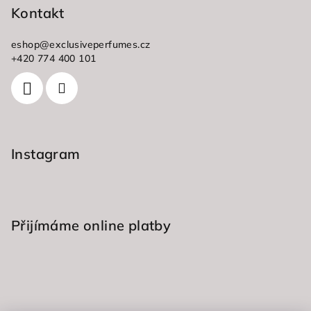
p
Kontakt
a
eshop
@
exclusiveperfumes.cz
t
+420 774 400 101
í
Instagram
Přijímáme online platby