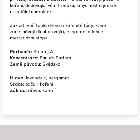
koření, dodávající vůni hloubku, smyslnost a jemně
orientální charakter.
Základ tvoří teplá dřeva a kořenité tóny, které
zanechávají dlouhotrvající, elegantní a lehce
mysteriózní stopu.
Parfumér:
Sfean J.A.
Koncentrace:
Eau de Parfum
Země původu:
Švédsko
Hlava:
levandule, bergamot
Srdce:
pačuli, koření
Základ:
dřevo, koření
Z
á