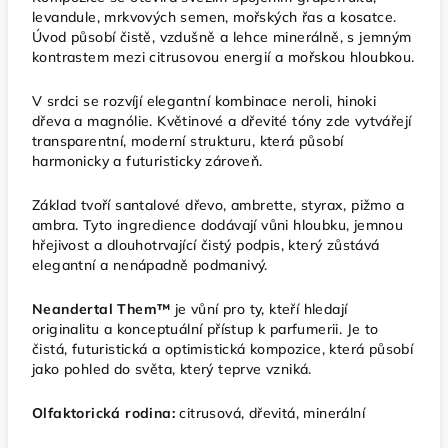
levandule, mrkvových semen, mořských řas a kosatce.
Úvod působí čistě, vzdušně a lehce minerálně, s jemným
kontrastem mezi citrusovou energií a mořskou hloubkou.
V srdci se rozvíjí elegantní kombinace neroli, hinoki
dřeva a magnólie. Květinové a dřevité tóny zde vytvářejí
transparentní, moderní strukturu, která působí
harmonicky a futuristicky zároveň.
Základ tvoří santalové dřevo, ambrette, styrax, pižmo a
ambra. Tyto ingredience dodávají vůni hloubku, jemnou
hřejivost a dlouhotrvající čistý podpis, který zůstává
elegantní a nenápadně podmanivý.
Neandertal Them™
je vůní pro ty, kteří hledají
originalitu a konceptuální přístup k parfumerii. Je to
čistá, futuristická a optimistická kompozice, která působí
jako pohled do světa, který teprve vzniká.
Olfaktorická rodina:
citrusová, dřevitá, minerální