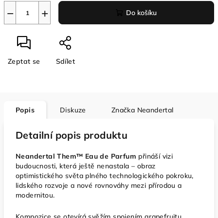
−
+
Do košíku
Zeptat se
Sdílet
Popis
Diskuze
Značka
Neandertal
Detailní popis produktu
Neandertal Them™ Eau de Parfum
přináší vizi
budoucnosti, která ještě nenastala – obraz
optimistického světa plného technologického pokroku,
lidského rozvoje a nové rovnováhy mezi přírodou a
modernitou.
Kompozice se otevírá svěžím spojením grapefruitu,