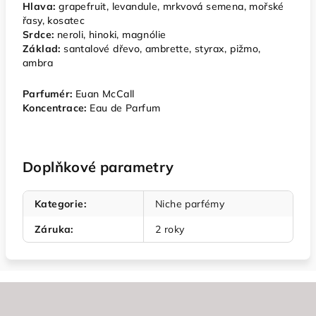
Hlava:
grapefruit, levandule, mrkvová semena, mořské
řasy, kosatec
Srdce:
neroli, hinoki, magnólie
Základ:
santalové dřevo, ambrette, styrax, pižmo,
ambra
Parfumér:
Euan McCall
Koncentrace:
Eau de Parfum
Doplňkové parametry
Kategorie
:
Niche parfémy
Záruka
:
2 roky
Z
á