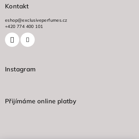
p
Kontakt
a
eshop
@
exclusiveperfumes.cz
t
+420 774 400 101
í
Instagram
Přijímáme online platby