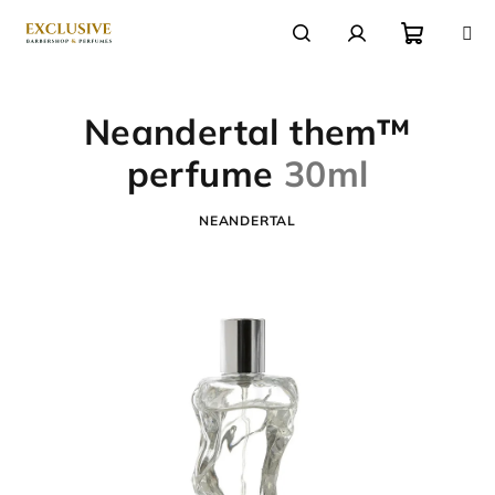
Přejít
na
obsah
Nákupn
Hledat
Přihlášení
Neandertal them™
košík
perfume
30ml
NEANDERTAL