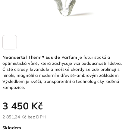
Neandertal Them™ Eau de Parfum
je futuristická a
optimistická vůně, která zachycuje vizi budoucnosti lidstva.
Čisté citrusy, levandule a mořské akordy se zde prolínají s
hinoki, magnólií a moderním dřevitě-ambrovým základem.
Výsledkem je svěží, transparentní a technologicky laděná
kompozice.
3 450 Kč
2 851,24 Kč bez DPH
Měrná
Skladem
cena: