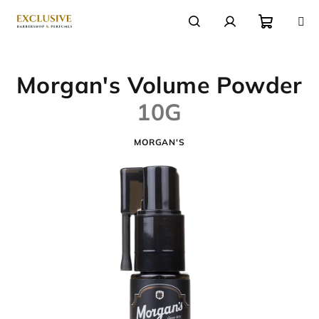
Přejít
na
obsah
Nákupn
Hledat
Přihlášení
Morgan's Volume Powder
košík
10G
MORGAN'S