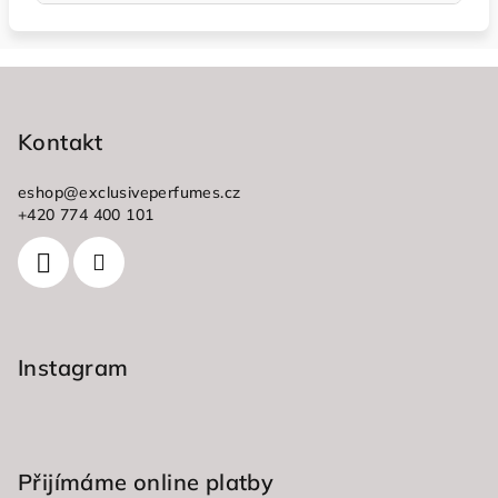
Z
á
p
Kontakt
a
eshop
@
exclusiveperfumes.cz
t
+420 774 400 101
í
Instagram
Přijímáme online platby