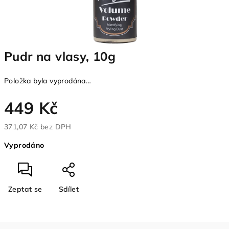
Pudr na vlasy, 10g
Položka byla vyprodána…
449 Kč
371,07 Kč bez DPH
Měrná
Vyprodáno
cena:
Zeptat se
Sdílet