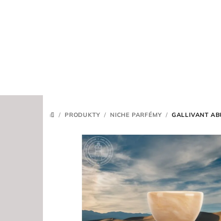
Přejít
na
obsah
/
PRODUKTY
/
NICHE PARFÉMY
/
GALLIVANT AB
DOMŮ