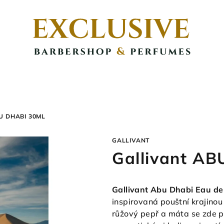
U DHABI
30ML
GALLIVANT
Gallivant A
Gallivant Abu Dhabi Eau d
inspirovaná pouštní krajino
růžový pepř a máta se zde p