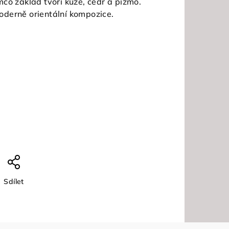
co základ tvoří kůže, cedr a pižmo.
derně orientální kompozice.
Sdílet