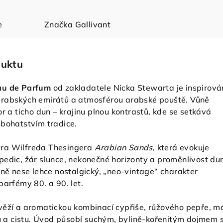
e
Značka
Gallivant
duktu
au de Parfum
od zakladatele Nicka Stewarta je inspirov
arabských emirátů a atmosférou arabské pouště. Vůně
or a ticho dun – krajinu plnou kontrastů, kde se setkává
 bohatstvím tradice.
atura Wilfreda Thesingera
Arabian Sands
, která evokuje
pedic, žár slunce, nekonečné horizonty a proměnlivost du
ůně nese lehce nostalgický, „neo-vintage“ charakter
parfémy 80. a 90. let.
věží a aromatickou kombinací cypřiše, růžového pepře, m
a cistu. Úvod působí suchým, bylině-kořenitým dojmem 