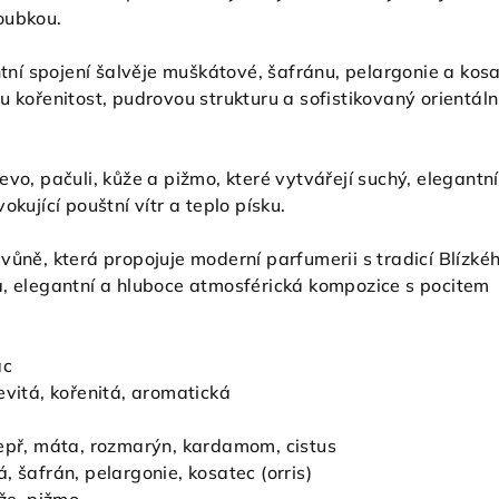
oubkou.
antní spojení šalvěje muškátové, šafránu, pelargonie a kosa
u kořenitost, pudrovou strukturu a sofistikovaný orientáln
evo, pačuli, kůže a pižmo, které vytvářejí suchý, elegantní
okující pouštní vítr a teplo písku.
 vůně, která propojuje moderní parfumerii s tradicí Blízké
á, elegantní a hluboce atmosférická kompozice s pocitem
ac
vitá, kořenitá, aromatická
epř, máta, rozmarýn, kardamom, cistus
 šafrán, pelargonie, kosatec (orris)
ůže, pižmo