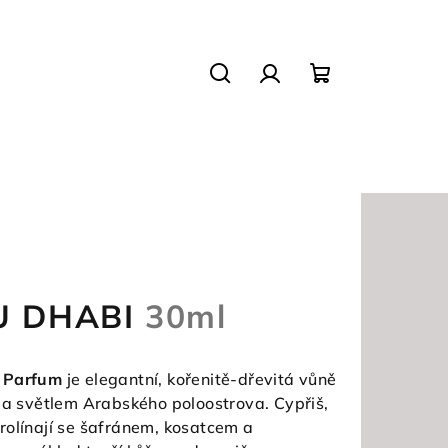
Hledat
Přihlášení
Nákupní
košík
BU DHABI
30ml
e Parfum
je elegantní, kořenitě-dřevitá vůně
u a světlem Arabského poloostrova. Cypřiš,
rolínají se šafránem, kosatcem a