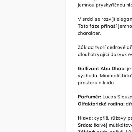
jemnou pryskyřičnou hl
V srdci se rozvíjí eleg
Tato fáze přináší jemno
charakter.
Základ tvoří cedrové dř
dlouhotrvající dozvuk ev
Gallivant Abu Dhabi
je
východu. Minimalistick
prostoru a klidu.
Parfumér:
Lucas Sieuz
Olfaktorická rodina:
dře
Hlava:
cypřiš, růžový p
Srdce:
šalvěj muškátová,
Základ:
cedr, pačuli, k