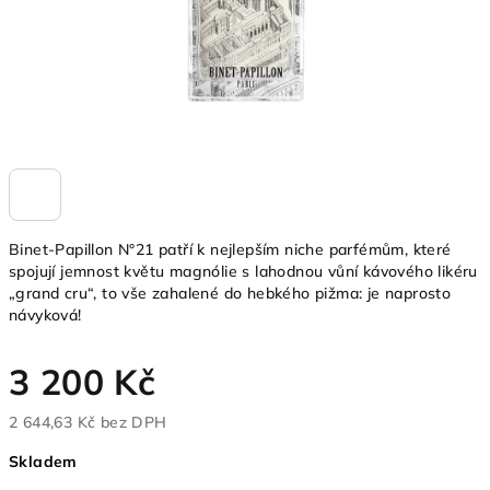
Binet-Papillon N°21 patří k nejlepším niche parfémům, které
spojují jemnost květu magnólie s lahodnou vůní kávového likéru
„grand cru“, to vše zahalené do hebkého pižma: je naprosto
návyková!
3 200 Kč
2 644,63 Kč bez DPH
Měrná
Skladem
cena: