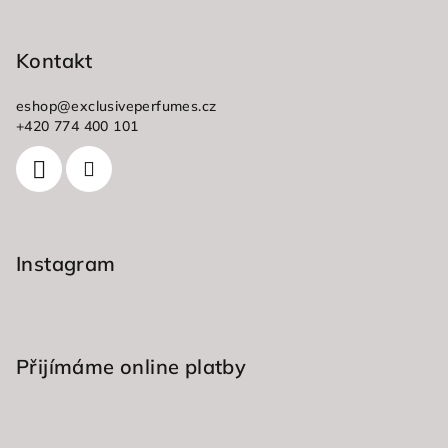
Z
á
p
Kontakt
a
eshop
@
exclusiveperfumes.cz
t
+420 774 400 101
í
Instagram
Přijímáme online platby