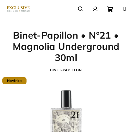
Přejít
na
obsah
Nákupn
Hledat
Přihlášení
Binet-Papillon • N°21 •
košík
Magnolia Underground
30ml
BINET-PAPILLON
Novinka