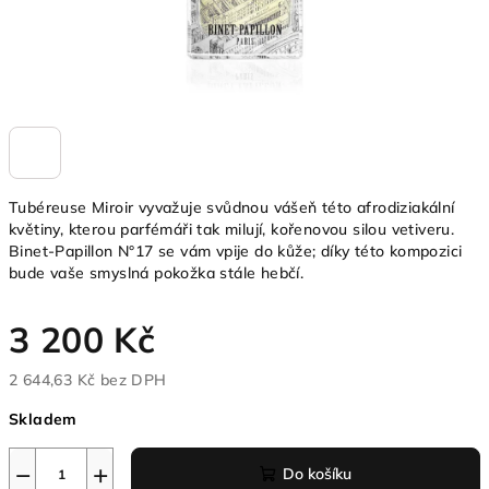
Tubéreuse Miroir vyvažuje svůdnou vášeň této afrodiziakální
květiny, kterou parfémáři tak milují, kořenovou silou vetiveru.
Binet-Papillon N°17 se vám vpije do kůže; díky této kompozici
bude vaše smyslná pokožka stále hebčí.
3 200 Kč
2 644,63 Kč bez DPH
Měrná
Skladem
cena:
−
+
Do košíku