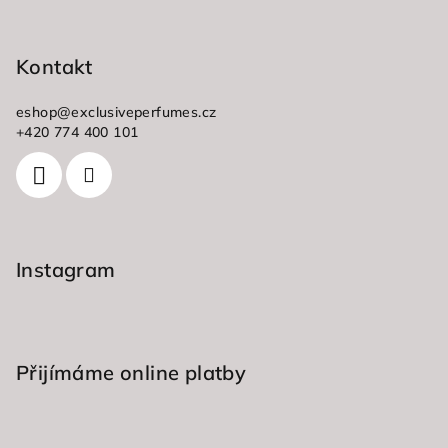
Z
á
p
Kontakt
a
eshop
@
exclusiveperfumes.cz
t
+420 774 400 101
í
Instagram
Přijímáme online platby