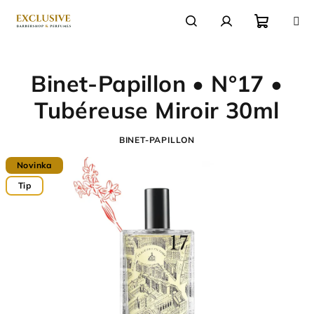
Přejít
na
obsah
Nákupn
Hledat
Přihlášení
Binet-Papillon • N°17 •
košík
Tubéreuse Miroir 30ml
BINET-PAPILLON
Novinka
Tip