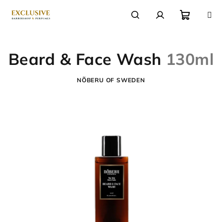
Přejít
na
obsah
Nákupn
Hledat
Přihlášení
Beard & Face Wash
130ml
košík
NÕBERU OF SWEDEN