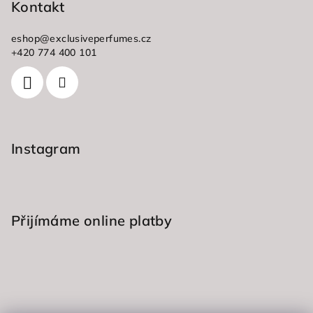
p
Kontakt
a
eshop
@
exclusiveperfumes.cz
t
+420 774 400 101
í
Instagram
Přijímáme online platby