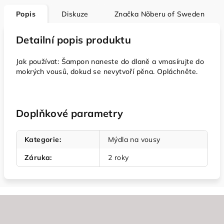
Popis
Diskuze
Značka
Nõberu of Sweden
Detailní popis produktu
Jak používat: Šampon naneste do dlaně a vmasírujte do
mokrých vousů, dokud se nevytvoří pěna. Opláchněte.
Doplňkové parametry
Kategorie
:
Mýdla na vousy
Záruka
:
2 roky
Z
á